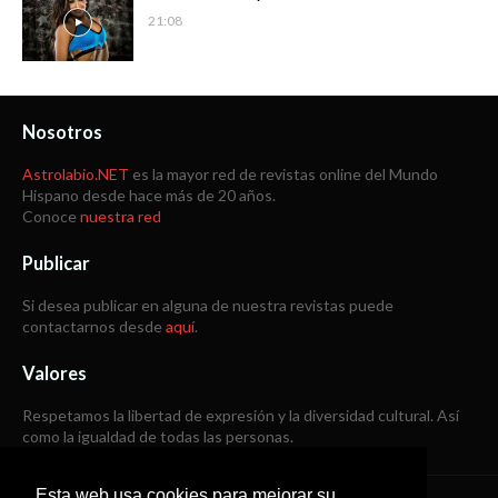
21:08
Nosotros
Astrolabio.NET
es la mayor red de revistas online del Mundo
Hispano desde hace más de 20 años.
Conoce
nuestra red
Publicar
Si desea publicar en alguna de nuestra revistas puede
contactarnos desde
aquí
.
Valores
Respetamos la libertad de expresión y la diversidad cultural. Así
como la igualdad de todas las personas.
Esta web usa cookies para mejorar su