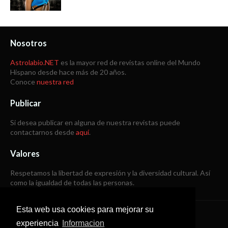
Nosotros
Astrolabio.NET
es la mayor red de revistas online del Mundo
Hispano desde hace más de 20 años.
Conoce
nuestra red
Publicar
Si desea publicar en alguna de nuestra revistas puede
contactarnos desde
aquí
.
Valores
Respetamos la libertad de expresión y la diversidad cultural. Así
como la igualdad de todas las personas.
Esta web usa cookies para mejorar su
Copyright © 1998 -
2026
experiencia
Informacion