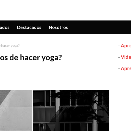
ados
Destacados
Nosotros
-
Apre
e hacer yoga?
ros de hacer yoga?
-
Vide
-
Apre