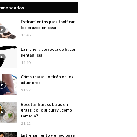
omendados
Estiramientos para tonificar
los brazos en casa
10:48
La manera correcta de hacer
sentadillas
14:10
Cómo tratar un tirón en los
aductores
21:27
Recetas fitness bajas en
grasa: pollo al curry ¿cómo
tomarlo?
21:12
Entrenamiento y emociones