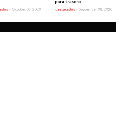
para trasero
cados
-
October 03, 2020
destacados
-
September 08, 2020