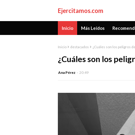
Ejercitamos.com
Inicio
Más Leídos
Recomend
Inicio
destacados
¿Cuáles son los peligros d
¿Cuáles son los pelig
Ana Pérez
20:49