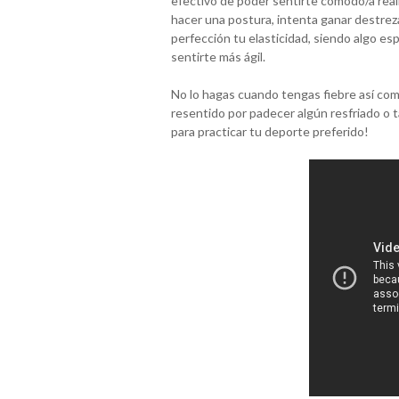
efectivo de poder sentirte cómodo/a rea
hacer una postura, intenta ganar destrez
perfección tu elasticidad, siendo algo esp
sentirte más ágil.
No lo hagas cuando tengas fiebre así co
resentido por padecer algún resfriado o t
para practicar tu deporte preferido!